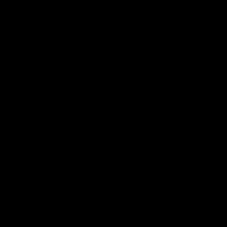
M카지노 고객센터 공지