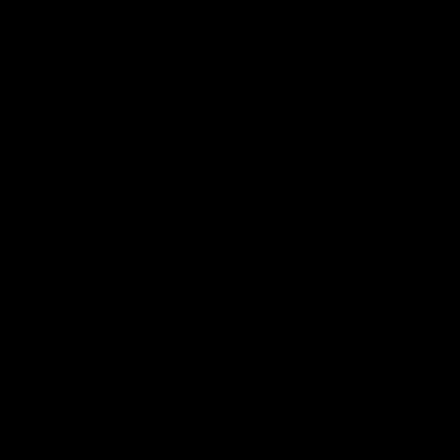
글
1
2
…
6
다음
페
이
지
매
김