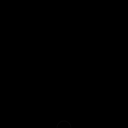
M카지노 2025년 수고하셨습니다. 2025년 동안 M카지노
는 많은 성원과 사랑을 받아왔습니다. 고객 여러분의 지속
적인 관심과 신뢰 덕분에 우리는 더 성장하고 발전할 수 있