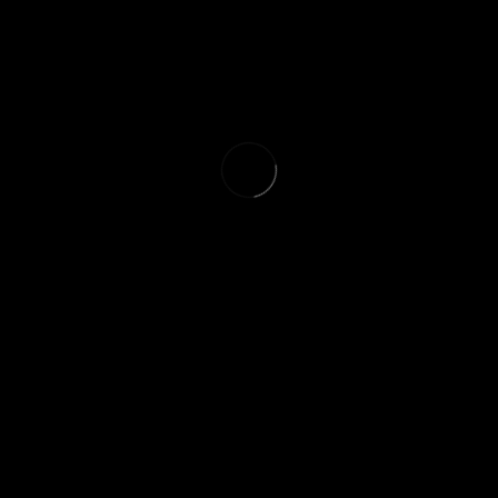
M카지노 고객센터 공지