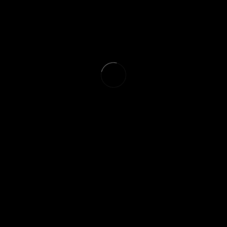
M카지노카톡
M카지노커뮤니티
M카지노코드발급
M카지노텔레그램
M카지노호텔슬롯
M카지노홈페이지
M카지노회원가입
WM게임 카지노
라이브딜러카지노
라이브카지노