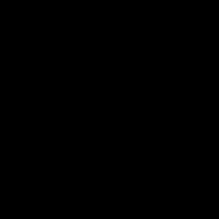
M카지노 추천인가입 이벤트
M카지노 우회방법